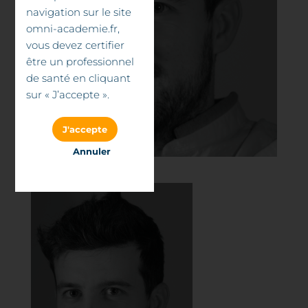
navigation sur le site
omni-academie.fr,
vous devez certifier
être un professionnel
de santé en cliquant
sur « J’accepte ».